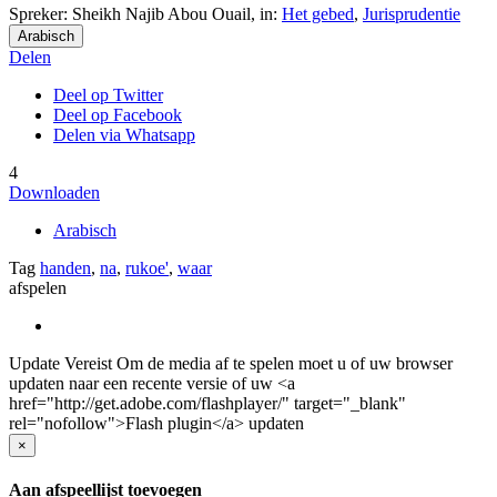
Spreker: Sheikh Najib Abou Ouail,
in:
Het gebed
,
Jurisprudentie
Arabisch
Delen
Deel op Twitter
Deel op Facebook
Delen via Whatsapp
4
Downloaden
Arabisch
Tag
handen
,
na
,
rukoe'
,
waar
afspelen
Update Vereist
Om de media af te spelen moet u of uw browser
updaten naar een recente versie of uw <a
href="http://get.adobe.com/flashplayer/" target="_blank"
rel="nofollow">Flash plugin</a> updaten
×
Aan afspeellijst toevoegen