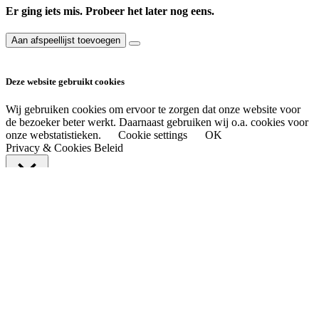
Er ging iets mis. Probeer het later nog eens.
Aan afspeellijst toevoegen
Deze website gebruikt cookies
Wij gebruiken cookies om ervoor te zorgen dat onze website voor
de bezoeker beter werkt. Daarnaast gebruiken wij o.a. cookies voor
onze webstatistieken.
Cookie settings
OK
Privacy & Cookies Beleid
Sluiten
Privacy Overview
This website uses cookies to improve your experience while you
navigate through the website. Out of these cookies, the cookies that
are categorized as necessary are stored on your browser as they are
essential for the working of basic functionalities of the website. We
also use third-party cookies that help us analyze and understand how
you use this website. These cookies will be stored in your browser