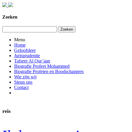
Zoeken
Zoeken
Menu
Home
Geloofsleer
Jurisprudentie
Tafseer Al Qur’aan
Biografie Profeet Mohammed
Biografie Profeten en Boodschappers
Wie zijn wij
Steun ons
Contact
reis