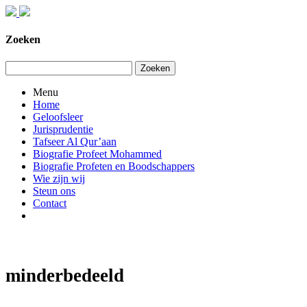
Zoeken
Zoeken
Menu
Home
Geloofsleer
Jurisprudentie
Tafseer Al Qur’aan
Biografie Profeet Mohammed
Biografie Profeten en Boodschappers
Wie zijn wij
Steun ons
Contact
minderbedeeld