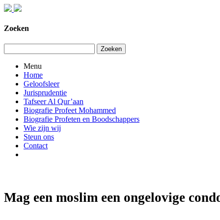
Zoeken
Zoeken
Menu
Home
Geloofsleer
Jurisprudentie
Tafseer Al Qur’aan
Biografie Profeet Mohammed
Biografie Profeten en Boodschappers
Wie zijn wij
Steun ons
Contact
Mag een moslim een ongelovige condo