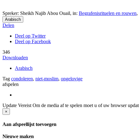
Spreker: Sheikh Najib Abou Ouail,
in:
Begrafenisrituelen en rouwen
,
Arabisch
Delen
Deel op Twitter
Deel op Facebook
346
Downloaden
Arabisch
Tag
condoleren
,
niet-moslim
,
ongelovige
afspelen
Update Vereist
Om de media af te spelen moet u of uw browser update
×
Aan afspeellijst toevoegen
Nieuwe maken