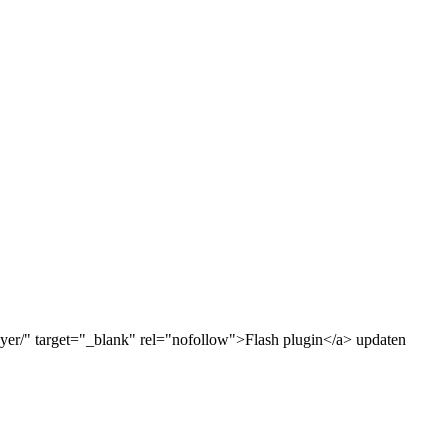
ayer/" target="_blank" rel="nofollow">Flash plugin</a> updaten