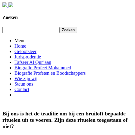
Zoeken
Zoeken
Menu
Home
Geloofsleer
Jurisprudentie
Tafseer Al Qur’aan
Biografie Profeet Mohammed
Biografie Profeten en Boodschappers
Wie zijn wij
Steun ons
Contact
Bij ons is het de traditie om bij een bruiloft bepaalde
rituelen uit te voeren. Zijn deze rituelen toegestaan of
niet?