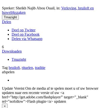
Spreker: Sheikh Najib Abou Ouail,
in:
Verloving, bruiloft en
huwelijkszaken
Tmazight
Delen
Deel op Twitter
Deel op Facebook
Delen via Whatsapp
6
Downloaden
Tmazight
Tag
bruiloft
,
rituelen
,
traditie
afspelen
Update Vereist
Om de media af te spelen moet u of uw browser
updaten naar een recente versie of uw <a
href="http://get.adobe.com/flashplayer/" target="_blank"
rel="nofollow">Flash plugin</a> updaten
×